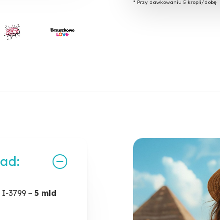
ziennie
* Przy dawkowaniu 5 kropli/dobę
ład:
I-3799 –
5 mld