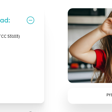
bezpośrednio
ład:
TCC 53103)
NIE WYM