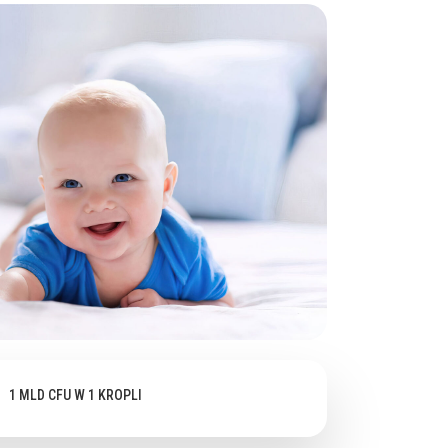
WANIE 10ML STARCZA AŻ NA 40 DNI!*