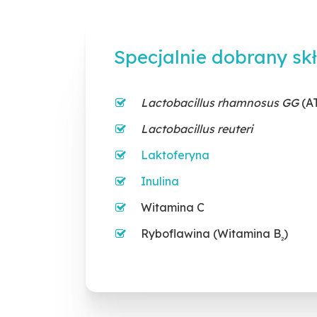
gwarantuje dotarcie produktu 
do jelit.
Specjalnie dobrany sk
Lactobacillus rhamnosus GG
(A
Lactobacillus reuteri
Laktoferyna
Inulina
Witamina C
Ryboflawina (Witamina B
)
2