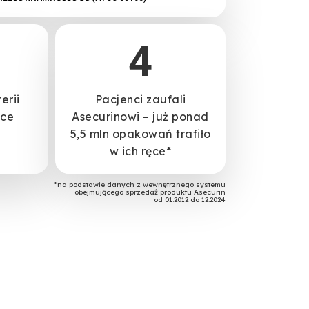
4
erii
Pacjenci zaufali
łce
Asecurinowi – już ponad
5,5 mln opakowań trafiło
w ich ręce*
*na podstawie danych z wewnętrznego systemu
obejmującego sprzedaż produktu Asecurin
od 01.2012 do 12.2024