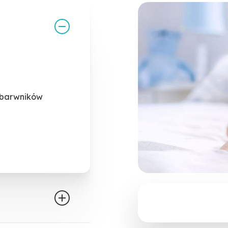
 barwników
DUŻE OPAKO