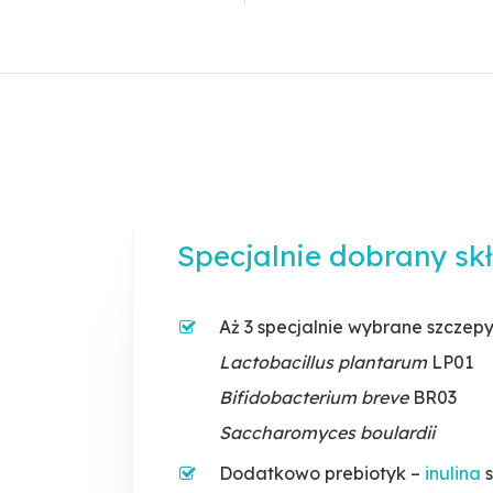
z certyfikatem GMP
Dorośli:
doustnie 1 kapsułka dzie
Ścisła kontrola jakości produk
szklanką wody.
etapie wytwarzania
Można stosować łącznie z antybiotyk
Nie należy przekraczać zalecanej
do spożycia. Suplement diety nie m
jako substytut (zamiennik) zróżnic
zdrowia ważna jest zróżnicowana d
Specjalnie dobrany sk
tryb życia.
Aż 3 specjalnie wybrane szczepy
Lactobacillus plantarum
LP01
Bifidobacterium breve
BR03
Saccharomyces boulardii
Dodatkowo prebiotyk –
inulina
s