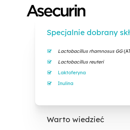
Skip
to
main
Specjalnie dobrany sk
content
Lactobacillus rhamnosus GG
(A
Lactobacillus reuteri
Laktoferyna
Inulina
Warto wiedzieć