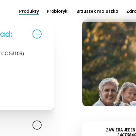
Produkty
Probiotyki
Brzuszek maluszka
Zdro
ład:
TCC 53103)
ZAWIERA JEDEN
LACTOBAC