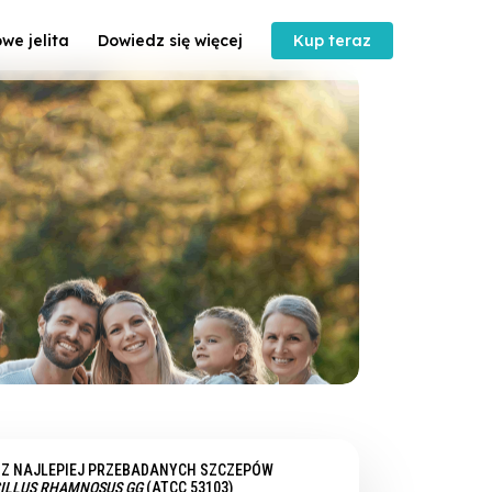
we jelita
Dowiedz się więcej
Kup teraz
 Z NAJLEPIEJ PRZEBADANYCH SZCZEPÓW
ILLUS RHAMNOSUS GG
(ATCC 53103)