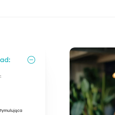
nnie, popijając
tu na każdym
iem.
 dziennej porcji
oże być stosowany
owanej diety. Dla
ieta oraz zdrowy
ład:
:
tymulująca