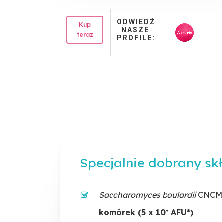
Dzieci od 1 dnia życia: 5 kropel d
Dorośli: 10 kropel dziennie
ODWIEDŹ
Kup
NASZE
teraz
PROFILE:
Specjalnie dobrany sk
Saccharomyces boulardii
CNCM 
komórek (5 x 10
AFU*)
9